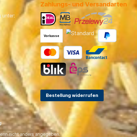
Zahlungs- und Versandarten
 unter:
Vorkasse
Bestellung widerrufen
g
enn nicht anders angegeben.