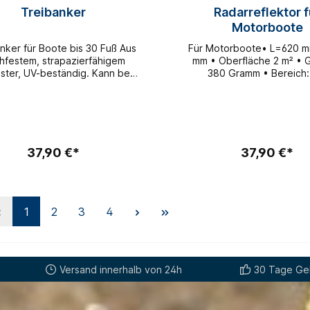
Treibanker
Radarreflektor f
Motorboote
nker für Boote bis 30 Fuß Aus
Für Motorboote• L=620 m
hfestem, strapazierfähigem
mm • Oberfläche 2 m² • 
ster, UV-beständig. Kann bei
380 Gramm • Bereich:
edarf schnell ausgebracht
Seemeilen • Befestigun
n.für Boote bis 30 Fuß135 cm
mitgeliefertem Fuß, an we
Reflektor schwenkbar be
werden kann.
37,90 €*
37,90 €*
1
2
3
4
Versand innerhalb von 24h
30 Tage Gel