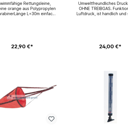
wimmfähige Rettungsleine,
Umweltfreundliches Druck
eine orange aus Polypropylen
OHNE TREIBGAS. Funktioniert mit
arabinerLänge L=30m einfach
Luftdruck, ist handlich und
zu handhabenschnell
Durch Pumpen mit der Hand wird der
atzbereitleicht zu verstauen
Luftdruck für vollen Sound
Pumpengehäuse und Horn aus
Kunstharz.Gesamtläng
mmLänge Horn 160
22,90 €*
24,00 €*