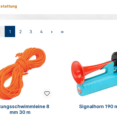
sstattung
1
2
3
4
tungsschwimmleine 8
Signalhorn 190
mm 30 m