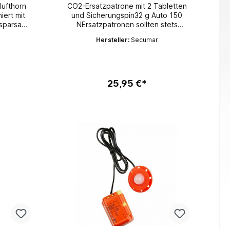
lufthorn
CO2-Ersatzpatrone mit 2 Tabletten
und Sicherungspin32 g Auto 150
 sparsam.
NErsatzpatronen sollten stets
mitgeführt werden, falls es zu einer
Hersteller:
Secumar
 erzeugt.
Aktivierung der Rettungsweste
kommt und diese daraufhin wieder
e 190
klar gemacht werden kann.
 mm
25,95 €*