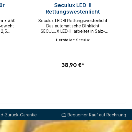
ür
Seculux LED-II
Rettungswestenlicht
m • ø50
Seculux LED-II Rettungswestenlicht
Gewicht
Das automatische Blinklicht
 2,5
SECULUX LED-II arbeitet in Salz-
g auf
und Süßwasser und auch bei kalten
Hersteller:
Seculux
lchem der
Temperaturen.Die automatische
festigt
Aktivierung erfolgt bei
Wasserberührung.Die Leuchte ist
manuell ausschaltbar.Blinkleuchte
(50-70 Blitze/min).Das von der
38,90 €*
Batterie mit Kabel getrennte Licht
mit variablen
Befestigungsmöglichkeiten ist
besonders gut in Rettungswesten
anzubringen und zu verstauen.
d-Zurück-Garantie
Bequemer Kauf auf Rechnung