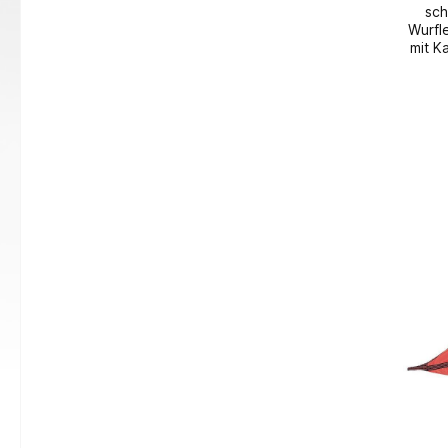
sch
Wurfl
mit K
eins