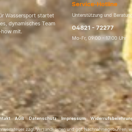
Service-Hotline
Unterstützung und Beratung
ür Wassersport startet
nges, dynamisches Team
04821 - 72277
-how mit.
Mo-Fr, 09:00 - 17:00 Uhr
ntakt
AGB
Datenschutz
Impressum
Widerrufsbelehrun
ehrwertsteuer zzgl.
Versandkosten
und ggf. Nachnahmegebühren, w