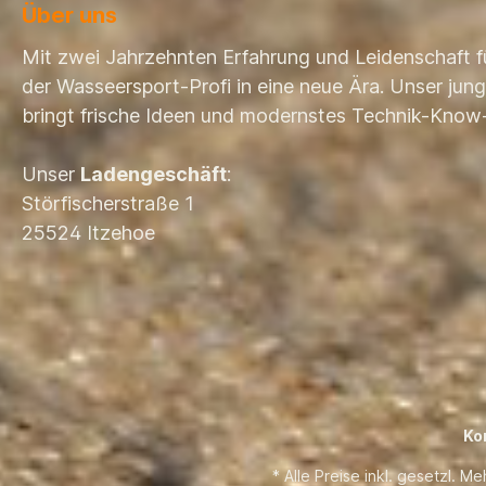
Über uns
Mit zwei Jahrzehnten Erfahrung und Leidenschaft f
der Wasseersport-Profi in eine neue Ära. Unser ju
bringt frische Ideen und modernstes Technik-Know
Unser
Ladengeschäft
:
Störfischerstraße 1
25524 Itzehoe
Ko
* Alle Preise inkl. gesetzl. M