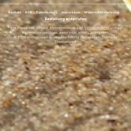
Kontakt
AGB
Datenschutz
Impressum
Widerrufsbelehrung
Bestellung widerrufen
* Alle Preise inkl. gesetzl. Mehrwertsteuer zzgl.
Versandkosten
und ggf.
Nachnahmegebühren, wenn nicht anders angegeben.
© 2026 Wassersport-Profi - Alle Rechte vorbehalten. Theme by
ThemeWare®