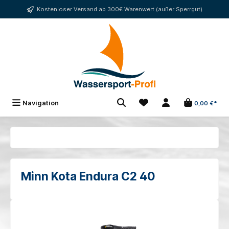
alt springen
Kostenloser Versand ab 300€ Warenwert (außer Sperrgut)
Navigation
0,00 €*
Minn Kota Endura C2 40
Bildergalerie überspringen