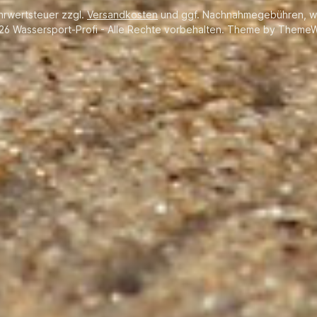
ehrwertsteuer zzgl.
Versandkosten
und ggf. Nachnahmegebühren, w
26 Wassersport-Profi - Alle Rechte vorbehalten. Theme by
ThemeW
Leistung kw (PS) 7,3
Wasserkühlung
versorgung 1 Vergaser mit
hleunigerpumpe Zündung
ische PGM-IG Abgassystem
Propellernabe
ungsverhältnis 2,331 Trim-
lt-Einstellung Manuell in 5
nge (mm)
lhöhe (mm) 703
ockengewicht (kg) 52,5
Tankinhalt (l) extern 12