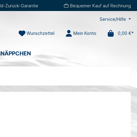
d-Zurück-Garantie
Bequemer Kauf auf Rechnung
Service/Hilfe
Wunschzettel
Mein Konto
0,00 €*
HNÄPPCHEN