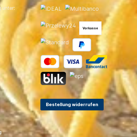
Zylindern und 552cm³ erstklassige
 unter:
Leistung. Der Viertakt-Kraftprotz
liefert eine solide Umweltleistung.
Mit programmierter Zündung (PGM
IG) und Automatik-Choke. Dank
Vorkasse
seines automatischen
Drosselungssystems erfolgen selbst
Kaltstarts zuverlässig.KomfortDiese
einzigartige Pinne verfügt über
einen Schalthebel sowie über eine
8
dreistufige Griffhöhen- und
Drosselreibungseinstellung, um bei
langen Touren Ihre Arme zu
fen
entlasten. Sie ist mittig montiert und
zeigt über LEDs, die visuell
Warnungen zu Motor, Öldruck und
Überhitzung an. Mit der elektrischen
Trim- und Neigungsverstellung von
bis zu 64°, kann das Boot zur
Bestellung widerrufen
nkinhalt (l) extern 12,0
Steigerung von Leistung und
Kraftstoffeffizienz optimal getrimmt
werden. Außerdem verringern Sie so
das Risiko von Propellerschäden
durch Steine oder
g
Uferböschungen.Es gibt den Motor