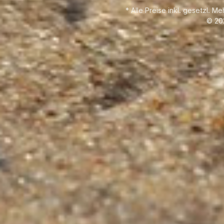
(cm³) 222 Bohrung x Hub (mm) 58 x
* Alle Preise inkl. gesetzl. M
42 Max. Drehzahlbereich (U/min)
© 20
4.500-5.500 
(10) Kühlung 
Kraftstoff
Besc
Elektron
Übersetz
und Ti
Stufen Abmessungen: Lä
610 Breite (mm) 345 Höhe (mm)
1.377 Spiege
Tr