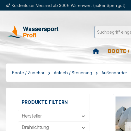
Kostenloser Versand ab 300€ Warenwert (außer Sperrgut)
springen
Zur Hauptnavigation springen
BOOTE /
Boote / Zubehör
Antrieb / Steuerung
Außenborder
PRODUKTE FILTERN
Hersteller
Drehrichtung