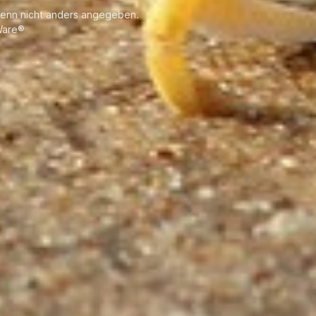
in 4 Variationen. Motor: Motor OHC -
enn nicht anders angegeben.
3 Zylinder Ventile 6 Ventile Hubraum
are®
(cm³) 552 Bohrung x Hub (mm) 61 x
63 Max. Drehzahlbereich (U/min)
5000-6.000 Leistung kw (PS) 22,1
(30) Kühlung Wasserkühlung (mit
Thermostat) Kraftstoffversorgung 3
Vergaser mit Beschleunigerpumpe
Zündung Elektronische PGM-IG
Abgassystem Propellernabe
Übersetzungsverhältnis 2,08
Batterieladestrom (A) 10A Trim- und
Tilt-Einstellung Manuell in 3 Stufen /
PTT Abmessungen: Länge (mm) 720
(Pinne) / 640 (Fernb.) Breite (mm)
375 Höhe (mm) je nach Variante
Spiegelhöhe (mm) je nach Variante
Trockengewicht (kg) je nach
Variante Tankinhalt (l) extern 25,0