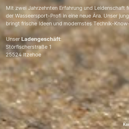
i
Mit zwei Jahrzehnten Erfahrung und Leidenschaft f
Zusä
zwe
der Wasseersport-Profi in eine neue Ära. Unser ju
ei
bringt frische Ideen und modernstes Technik-Know
Moto
macht
Unser
Ladengeschäft
:
hervo
und b
Störfischerstraße 1
Du
25524 Itzehoe
Mecha
s
bes
V
Bet
Verlä
Lic
Spe
Elekt
Diese
angeboten.
Ko
Zylinder Ventile 4 Ve