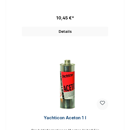
und dünn entlang der Gewebenähte auftragen und
trocknen lassen. Bei starker Beanspruchung den
Vorgang wiederholen. WICHTIG: Vor der Anwendung
Farbechtheit des Gewebes unbedingt an einer nicht
10,45 €*
sichtbaren Stelle prüfen. Der Nahtdichter kann weiße
Flecke hinterlassen Sicherheitsinformationen
GEFAHR Gefahrenhinweise: H225 Flüssigkeit und
Details
Dampf leicht entzündbar. H319 Verursacht schwere
Augenreizung. H336 Kann Schläfrigkeit und
Benommenheit verursachen. P101 Ist ärztlicher Rat
erforderlich, Verpackung oder Kennzeichnungsetikett
bereithalten. P102 Darf nicht in die Hände von
Kindern gelangen. P210 Von Hitze, heißen
Oberflächen, Funken, offenen Flammen sowie
anderen Zündquellenarten fernhalten. Nicht rauchen.
P243 Maßnahmen gegen elektrostatische
Aufladungen treffen. P261 Einatmen von
Dampf/Aerosol vermeiden. P271 Nur im Freien oder
in gut belüfteten Räumen verwenden. P280
Schutzhandschuhe/Schutzkleidung/Augenschutz/Ge
sichtsschutz tragen. P303 + P361 + P353 BEI
BERÜHRUNG MIT DER HAUT (oder dem Haar): Alle
kontaminierten Kleidungsstücke sofort ausziehen.
Haut mit Wasser abwaschen/duschen. P305 + P351
+ P338 BEI KONTAKT MIT DEN AUGEN: Einige Minuten
lang behutsam mit Wasser spülen. Vorhandene
Kontaktlinsen nach Möglichkeit entfernen. Weiter
spülen. P312 Bei Unwohlsein
Yachticon Aceton 1 l
GIFTINFORMATIONSZENTRUM/Arzt anrufen. P403 +
P235 Kühl an einem gut belüfteten Ort aufbewahren.
P405 Unter Verschluss aufbewahren. P501
Inhalt/Behälter einem anerkannten