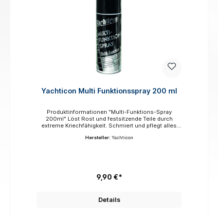
Yachticon Multi Funktionsspray 200 ml
Produktinformationen "Multi-Funktions-Spray
200ml" Löst Rost und festsitzende Teile durch
extreme Kriechfähigkeit. Schmiert und pflegt alles
was quietscht. Macht alles was schwergängig ist
Hersteller:
Yachticon
wiederleichtgängig. Schützt vor Feuchtigkeit in
elektrischen Anlagen und Motoren. Super
Korrosionsschutz. Ideal um Metallteile, Motoren und
Ähnliches einzulagern.Reinigt hochwirksam alle
Teile. Sicherheitsinformationen Signalwort:
GEFAHRH222 Extrem entzündbares Aerosol.H229
9,90 €*
Behälter steht unter Druck: Kann bei Erwärmung
bersten.H304 Kann bei Verschlucken und Eindringen
in die Atemwege tödlich sein.H315 Verursacht
Details
Hautreizungen.H336 Kann Schläfrigkeit und
Benommenheit verursachen.H373 Kann die Organe
bei längerer oder wiederholter Exposition