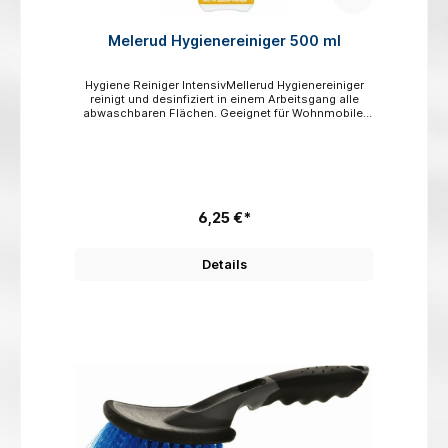
Melerud Hygienereiniger 500 ml
Hygiene Reiniger IntensivMellerud Hygienereiniger
reinigt und desinfiziert in einem Arbeitsgang alle
abwaschbaren Flächen. Geeignet für Wohnmobile,
Caravan oder in sanitären Einrichungen. Schnelle
Wohlfühlhygiene. Beseitigt wirkungsvoll Bakterien,
Keime, Pilze und Viren, z. B. auf WC-Brillen, Bidet-
rändern, Telefon- und Kopfhörern, Türgriffen,
Arbeitsflächen, Schwammtüchern, Gummimatten in
Duschen, Futternäpfen und Mülleimern etc.Geeignet
für alle wasserbeständigen Oberflächen im
6,25 €*
gesamten Wohnbereich Besonders geeignet zur
Kühlschrankreinigung nach längerer
Nichtbenutzung.Gebrauchsfertige
Details
Schnelldesinfektion, vorbeugend gegen
ansteckende KrankheitenVerbrauch: 500 ml reichen
für ca. 5 - 8 m² Gefahr: H226, H315, H318, H412. 0,5
Ltr. Sprühflasche Biozidprodukte vorsichtig
verwenden. Vor Gebrauch stets Etikett und
Produktinformationen lesen.