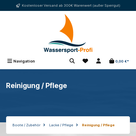
alt springen
Kostenloser Versand ab 300€ Warenwert (außer Sperrgut)
Navigation
0,00 €*
Reinigung / Pflege
Boote / Zubehör
Lacke / Pflege
Reinigung / Pflege