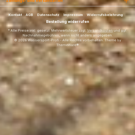
Zahlungs- und Versandarten
Kontakt
AGB
Datenschutz
Impressum
Widerrufsbelehrung
Bestellung widerrufen
* Alle Preise inkl. gesetzl. Mehrwertsteuer zzgl.
Versandkosten
und ggf.
Nachnahmegebühren, wenn nicht anders angegeben.
© 2026 Wassersport-Profi - Alle Rechte vorbehalten. Theme by
ThemeWare®