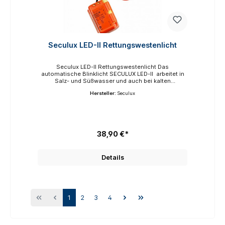
Seculux LED-II Rettungswestenlicht
Seculux LED-II Rettungswestenlicht Das
automatische Blinklicht SECULUX LED-II arbeitet in
Salz- und Süßwasser und auch bei kalten
Temperaturen.Die automatische Aktivierung erfolgt
Hersteller:
Seculux
bei Wasserberührung.Die Leuchte ist manuell
ausschaltbar.Blinkleuchte (50-70 Blitze/min).Das von
der Batterie mit Kabel getrennte Licht mit variablen
Befestigungsmöglichkeiten ist besonders gut in
Rettungswesten anzubringen und zu verstauen.
38,90 €*
Details
1
2
3
4