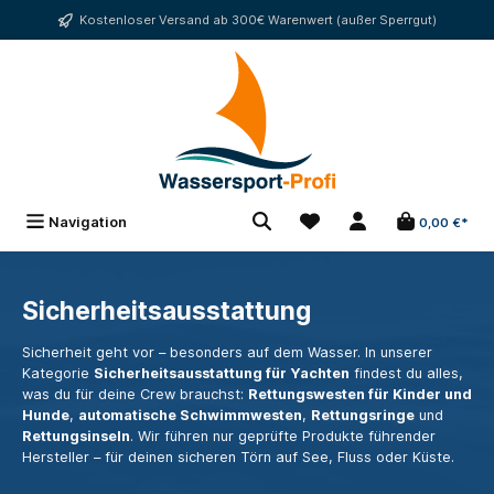
alt springen
Kostenloser Versand ab 300€ Warenwert (außer Sperrgut)
Navigation
0,00 €*
Sicherheitsausstattung
Sicherheit geht vor – besonders auf dem Wasser. In unserer
Kategorie
Sicherheitsausstattung für Yachten
findest du alles,
was du für deine Crew brauchst:
Rettungswesten für Kinder und
Hunde
,
automatische Schwimmwesten
,
Rettungsringe
und
Rettungsinseln
. Wir führen nur geprüfte Produkte führender
Hersteller – für deinen sicheren Törn auf See, Fluss oder Küste.