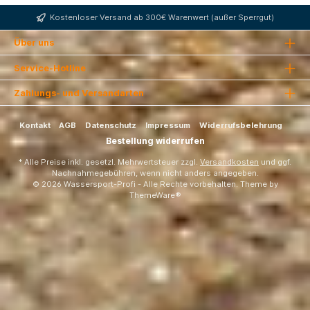
Kostenloser Versand ab 300€ Warenwert (außer Sperrgut)
Über uns
Service-Hotline
Zahlungs- und Versandarten
Kontakt
AGB
Datenschutz
Impressum
Widerrufsbelehrung
Bestellung widerrufen
* Alle Preise inkl. gesetzl. Mehrwertsteuer zzgl.
Versandkosten
und ggf.
Nachnahmegebühren, wenn nicht anders angegeben.
© 2026 Wassersport-Profi - Alle Rechte vorbehalten. Theme by
ThemeWare®