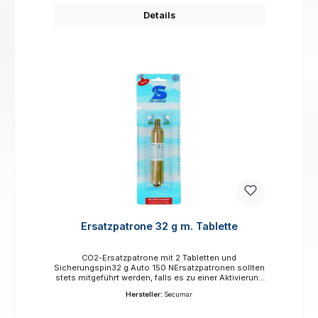
Details
Ersatzpatrone 32 g m. Tablette
CO2-Ersatzpatrone mit 2 Tabletten und
Sicherungspin32 g Auto 150 NErsatzpatronen sollten
stets mitgeführt werden, falls es zu einer Aktivierung
der Rettungsweste kommt und diese daraufhin
Hersteller:
Secumar
wieder klar gemacht werden kann.