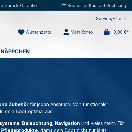
d-Zurück-Garantie
Bequemer Kauf auf Rechnung
Service/Hilfe
Wunschzettel
Mein Konto
0,00 €*
HNÄPPCHEN
an Bord
und Zubehör
für jeden Anspruch. Von funktionaler
du dein Boot optimal aus.
rsysteme
,
Beleuchtung
,
Navigation
und vieles mehr. Für
d
Pflegeprodukte
, damit dein Boot nicht nur läuft,