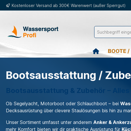
Kostenloser Versand ab 300€ Warenwert (außer Sperrgut)
springen
Zur Hauptnavigation springen
BOOTE /
Bootsausstattung / Zub
Bootsausstattung & Zubehör – Alles 
Ob Segelyacht, Motorboot oder Schlauchboot – bei
Wass
Decksausrüstung über clevere Staulösungen bis hin zu mari
Unser Sortiment umfasst unter anderem
Anker & Ankerz
mehr Komfort bieten wir dir praktische Ausrüstung für
Küc