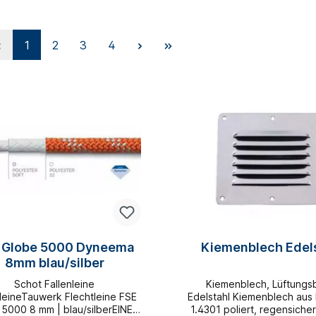
1
2
3
4
 Globe 5000 Dyneema
Kiemenblech Edel
8mm blau/silber
Schot Fallenleine
Kiemenblech, Lüftungs
eineTauwerk Flechtleine FSE
Edelstahl Kiemenblech aus 
5000 8 mm | blau/silberEINES
1.4301 poliert, regensich