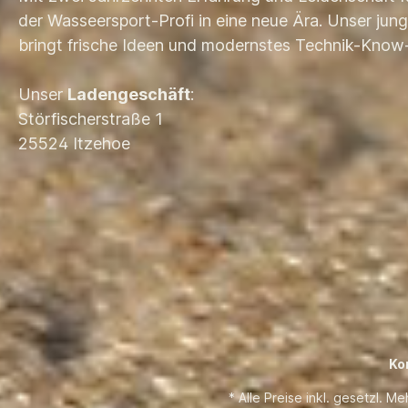
der Wasseersport-Profi in eine neue Ära. Unser ju
bringt frische Ideen und modernstes Technik-Know
Unser
Ladengeschäft
:
Störfischerstraße 1
25524 Itzehoe
Ko
* Alle Preise inkl. gesetzl. M