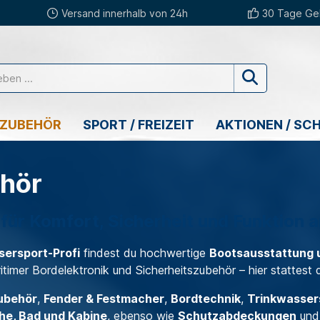
Versand innerhalb von 24h
30 Tage Gel
 ZUBEHÖR
SPORT / FREIZEIT
AKTIONEN / SC
ehör
für Komfort, Sicherheit und Funktion 
ersport-Profi
findest du hochwertige
Bootsausstattung 
timer Bordelektronik und Sicherheitszubehör – hier stattest 
ubehör
,
Fender & Festmacher
,
Bordtechnik
,
Trinkwasse
he, Bad und Kabine
, ebenso wie
Schutzabdeckungen
un