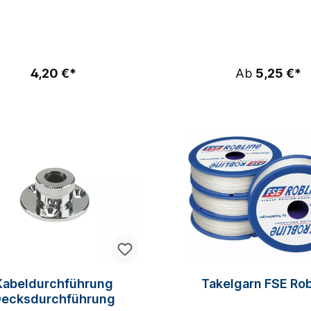
TOP-PRODUKTE UNTER DEN
mm Anzahl der Kiemen 61
EMA®/SPECTRA-LEINEN ALS
Anzahl der Kiemen 315
L UND FÜR DAS KOMPLETTE
Anzahl der Kiemen 2x
UFENDE GUT!Überall dort
Fliegennetz232x116 mm An
net, wo geringes Gewicht und
Kiemen 2x6232x118 mm An
ig Dehnung von Bedeutung
Kiemen 1x15
4,20 €*
Ab
5,25 €*
. Die neue Konstruktion des
bewährten Tauwerks hat
stmögliche Kern-Mantel-
hiebungen. Bestens geeignet
- und Gennakerfall sowie für
mplette laufende Gut.Äußerst
rige Dehnung und höchste
bfestigkeit gepaart mit super
p. Tauwerk, das mit Profis
kelt wurde und sich ebenfalls
abgestrippt verwenden
ässt.TechnikDer 32-fach
chtene Mantel der Globe 5000
uf einem Polyester-Soft-
chenmantel aus Stapelfaser.
erzeugt die bestmögliche
indung zwischen Mantel und
Kabeldurchführung
Takelgarn FSE Rob
estem Dyneema® SK75-Kern.
ecksdurchführung
utschen des Kerns im Mantel