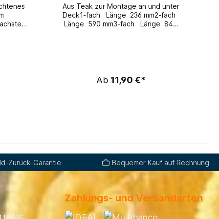
Aus Teak zur Montage an und unter
em
Deck1-fach Länge 236 mm2-fach
Länge 590 mm3-fach Länge 840
b einem
mm4-fach Länge 1090 mm5-fach
Länge 1355 mm6-fach Länge 1600
fnen und
mm
akelgarn
itbar. Ø
Ab
11,90 €*
Rolle
6 mm
d-Zurück-Garantie
Bequemer Kauf auf Rechnung
Zahlungs- und Versandarten
 unter: