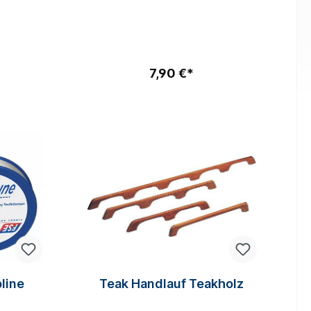
28x66 mm
Toilettenschlauch mit SpiraleSpeziell
7x76 mm
für Bordtoiletten und Fäkalientanks
5 mit
konstruiert. Verhindert schlechte
zahl der
Gerüche an Bord. Innen und außen
zahl der
glatt. Weich-PVC-
Schlauch, weiß mit Kunststoffspirale.
7,90 €*
(-5 bis +60°C)
line
Teak Handlauf Teakholz