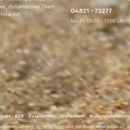
nges, dynamisches Team
04821 - 72277
-how mit.
Mo-Fr, 09:00 - 17:00 Uhr
ntakt
AGB
Datenschutz
Impressum
Widerrufsbelehrun
ehrwertsteuer zzgl.
Versandkosten
und ggf. Nachnahmegebühren, w