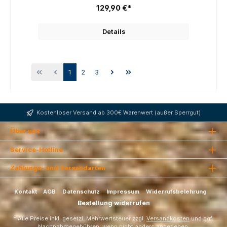
Zur flachen Montage an Deck. Mit
129,90 €*
Beleuchtung. Scheinbarer
Kompassrosendurchmesser: 85mm.
Details
1
2
3
Kostenloser Versand ab 300€ Warenwert (außer Sperrgut)
Über uns
Service-Hotline
Zahlungs- und Versandarten
Kontakt
AGB
Datenschutz
Impressum
Widerrufsbelehrung
Bestellung widerrufen
* Alle Preise inkl. gesetzl. Mehrwertsteuer zzgl.
Versandkosten
und ggf.
Nachnahmegebühren, wenn nicht anders angegeben.