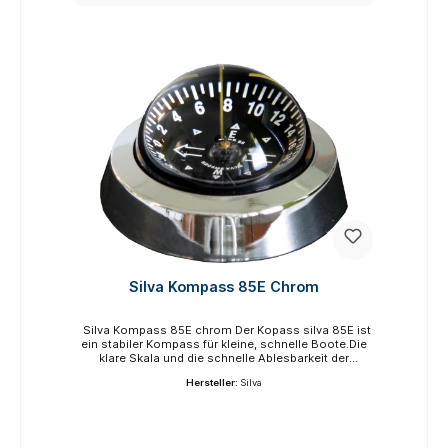
Memoryskala.Scheinbarer
Kompassrosendurchmesser 85 mm.
Silva Kompass 85E Chrom
Silva Kompass 85E chrom Der Kopass silva 85E ist
ein stabiler Kompass für kleine, schnelle Boote.Die
klare Skala und die schnelle Ablesbarkeit der
Kompasskarte sind Vorteile, die den 85E ideal für
Hersteller:
Silva
Hochgeschwindigkeitsnavigation und raue See
machen.Das Flachboden-Design ermöglicht einen
bündigen Einbau, ohne große Löcher im Boot zu
machen. Eine gängige Konfiguration sind zwei 85
Kompasse, einer auf jeder Schiene.Mit Beleuchtung