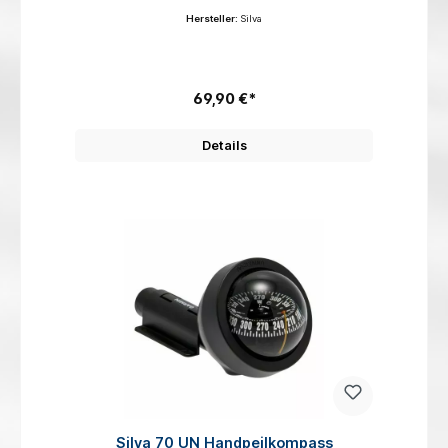
ist speziell für die Belange von Kajakfahrern
Hersteller:
Silva
entwickelt worden, denn er ist klein, leicht und hat ein
einzigartiges Befestigungselement. Der Kompass
wird mit Gummistropps am Boot befestigt, so dass
keine Bohrungen erforderlich sind. So kann man
paddeln und dabei gleichzeitig den Kompass im Blick
haben.Der 58 Kayak ist wasserdicht, unempfindlich
69,90 €*
und durch die Kompassrose von 5,6 cm gut
ablesbar.
Details
Silva 70 UN Handpeilkompass