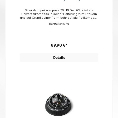
Silva Handpeilkompass 70 UN Der 70UN ist als
Universalkompass in seiner Halterung zum Steuern
und auf Grund seiner Form sehr gut als Peilkompass
einzusetzen. Vielfältige Anbaumöglichkeiten in
Hersteller:
Silva
nahezu jedem Winkel möglich. Schnell aus der
Halterung zu nehmen. Auch für kleine Boote und
Jollen und als Reservekompass geeignet
89,90 €*
Details