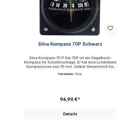
Silva Kompass 70P Schwarz
Silva Kompass 70 P Der 70P ist ein Segelboot-
Kompass für Schottmontage. Er hat eine scheinbare
Kompassrose von 70 mm. Gelber Steuerstrich für
sicheres Ablesen. Er ist für einen max.
Hersteller:
Silva
Krängungswinkel von 30° ausgelegt und kann mit
Hilfe der zusätzlichen Halterung auch am Mast
montiert werden. Motorbootkompass zum Einbau
mit speziell gedämpfter Kompassrose. Schützt den
Kompass bei hartem Einsetzen in die
Welle.Scheinbarer Durchmesser der Kompass-Rose:
96,90 €*
70 mmMaximaler Krängungswinkel:
30°Steuerstriche: 1 Beleuchtung und Kompensator
als Extra lieferbar.
Details