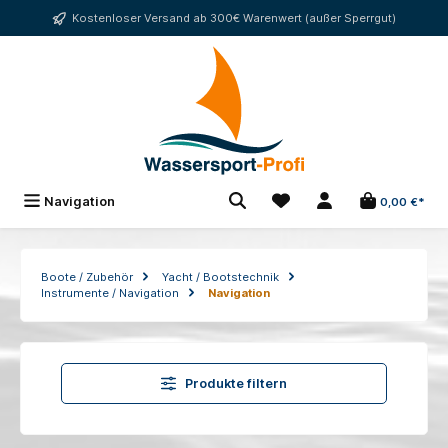
alt springen
Kostenloser Versand ab 300€ Warenwert (außer Sperrgut)
Navigation
0,00 €*
Boote / Zubehör
Yacht / Bootstechnik
Instrumente / Navigation
Navigation
Produkte filtern