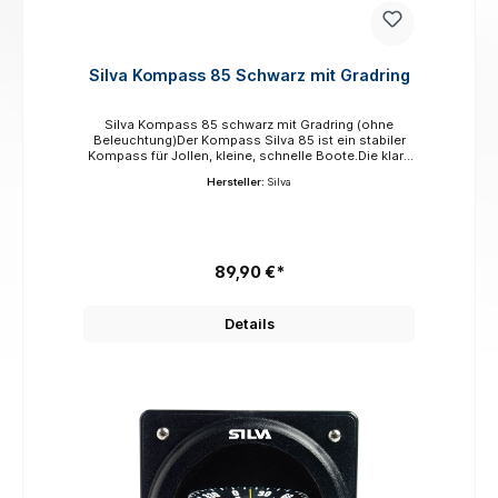
Silva Kompass 85 Schwarz mit Gradring
Silva Kompass 85 schwarz mit Gradring (ohne
Beleuchtung)Der Kompass Silva 85 ist ein stabiler
Kompass für Jollen, kleine, schnelle Boote.Die klare
Skala und die schnelle Ablesbarkeit der
Hersteller:
Silva
Kompasskarte sind Vorteile, die den 85 ideal für
Hochgeschwindigkeitsnavigation und raue See
machen.Das Flachboden-Design ermöglicht einen
bündigen Einbau, ohne große Löcher im Boot zu
machen. Eine gängige Konfiguration sind zwei 85
Kompasse, einer auf jeder Schiene.Der Kompass
89,90 €*
wird ohne große Löcher flach an Deck, häufig an
beiden Seiten des Bootes, montiert. Der Sollkurs
kann auf der drehbaren, beschrifteten Außenskala
Details
eingestellt werden.mit Beleuchtung den Silva 85 E
bestellen