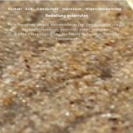
Kontakt
AGB
Datenschutz
Impressum
Widerrufsbelehrung
Bestellung widerrufen
* Alle Preise inkl. gesetzl. Mehrwertsteuer zzgl.
Versandkosten
und ggf.
Nachnahmegebühren, wenn nicht anders angegeben.
© 2026 Wassersport-Profi - Alle Rechte vorbehalten. Theme by
ThemeWare®