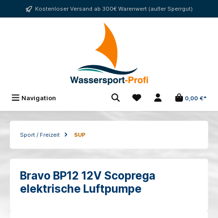
alt springen
Kostenloser Versand ab 300€ Warenwert (außer Sperrgut)
Navigation
0,00 €*
Sport / Freizeit
SUP
Bravo BP12 12V Scoprega
elektrische Luftpumpe