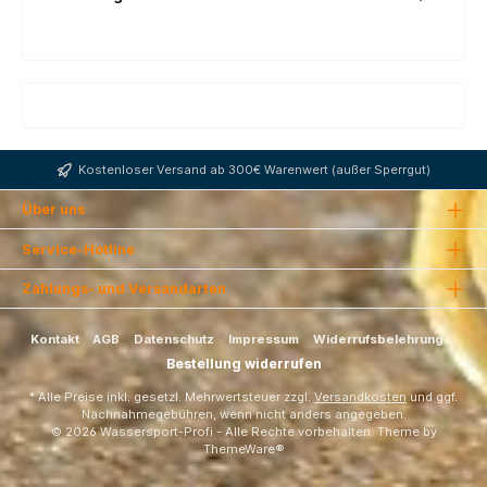
Kostenloser Versand ab 300€ Warenwert (außer Sperrgut)
Über uns
Service-Hotline
Zahlungs- und Versandarten
Kontakt
AGB
Datenschutz
Impressum
Widerrufsbelehrung
Bestellung widerrufen
* Alle Preise inkl. gesetzl. Mehrwertsteuer zzgl.
Versandkosten
und ggf.
Nachnahmegebühren, wenn nicht anders angegeben.
© 2026 Wassersport-Profi - Alle Rechte vorbehalten. Theme by
ThemeWare®