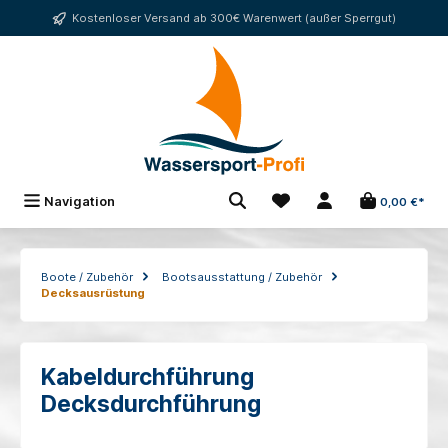
alt springen
Kostenloser Versand ab 300€ Warenwert (außer Sperrgut)
Navigation
0,00 €*
Boote / Zubehör
Bootsausstattung / Zubehör
Decksausrüstung
Kabeldurchführung
Decksdurchführung