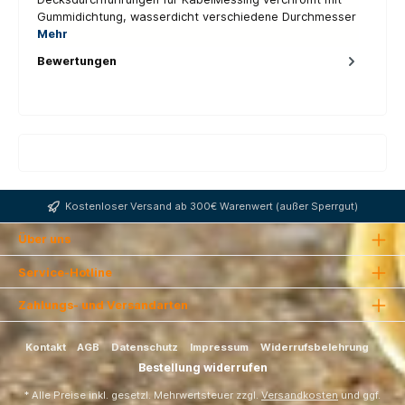
Gummidichtung, wasserdicht verschiedene Durchmesser
Mehr
Bewertungen
Kostenloser Versand ab 300€ Warenwert (außer Sperrgut)
Über uns
Service-Hotline
Zahlungs- und Versandarten
Kontakt
AGB
Datenschutz
Impressum
Widerrufsbelehrung
Bestellung widerrufen
* Alle Preise inkl. gesetzl. Mehrwertsteuer zzgl.
Versandkosten
und ggf.