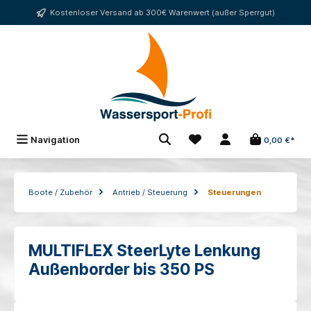
alt springen
Kostenloser Versand ab 300€ Warenwert (außer Sperrgut)
Navigation
0,00 €*
Boote / Zubehör
Antrieb / Steuerung
Steuerungen
MULTIFLEX SteerLyte Lenkung
Außenborder bis 350 PS