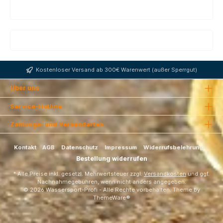
Kostenloser Versand ab 300€ Warenwert (außer Sperrgut)
Über uns
Service-Hotline
Zahlungs- und Versandarten
Kontakt
AGB
Datenschutz
Impressum
Widerrufsbelehrung
Bestellung widerrufen
* Alle Preise inkl. gesetzl. Mehrwertsteuer zzgl.
Versandkosten
und ggf.
Nachnahmegebühren, wenn nicht anders angegeben.
© 2026 Wassersport-Profi - Alle Rechte vorbehalten. Theme by
ThemeWare®