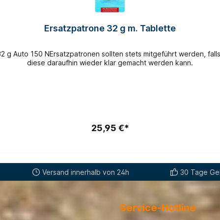
Ersatzpatrone 32 g m. Tablette
den, falls es zu einer Aktivierung der Rettungsweste kommt und
diese daraufhin wieder klar gemacht werden kann.
25,95 €*
Versand innerhalb von 24h
30 Tage Gel
Service-Hotline