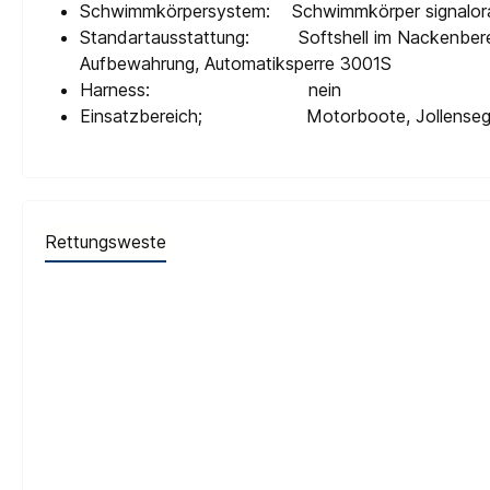
Schwimmkörpersystem: Schwimmkörper signalorange,
Standartausstattung: Softshell im Nackenbereich, 
Aufbewahrung, Automatiksperre 3001S
Harness: nein
Einsatzbereich; Motorboote, Jollensegeln
Rettungsweste
Produktgalerie überspringen