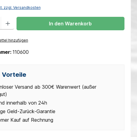
St. zzgl. Versandkosten
 Gib den gewünschten Wert ein oder benutze die Schaltflächen um die Anzah
In den Warenkorb
ttel hinzufügen
mmer:
110600
 Vorteile
nloser Versand ab 300€ Warenwert (außer
gut)
nd innerhalb von 24h
ge Geld-Zurück-Garantie
mer Kauf auf Rechnung