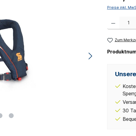
Preise inkl. Mw
Produkt Anzahl:
Zum Merkze
Produktnu
Unsere
Koste
Sperr
Versa
30 Ta
Beque