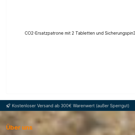
CO2-Ersatzpatrone mit 2 Tabletten und Sicherungspin32 g Auto 150 NErsatzpatronen sollten stets mitgeführt wer
Kostenloser Versand ab 300€ Warenwert (außer Sperrgut)
Über uns