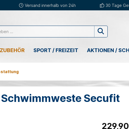
Versand innerhalb von 24h
30 Tage Gel
 ZUBEHÖR
SPORT / FREIZEIT
AKTIONEN / SC
sstattung
 Schwimmweste Secufit
229,90