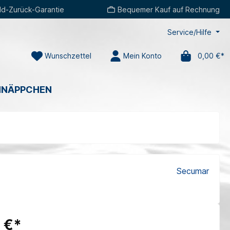
d-Zurück-Garantie
Bequemer Kauf auf Rechnung
Service/Hilfe
Wunschzettel
Mein Konto
0,00 €*
HNÄPPCHEN
Secumar
 €*