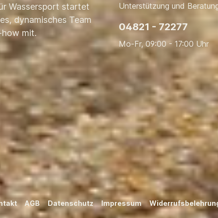
Unterstützung und Beratung
ür Wassersport startet
nges, dynamisches Team
04821 - 72277
-how mit.
Mo-Fr, 09:00 - 17:00 Uhr
ntakt
AGB
Datenschutz
Impressum
Widerrufsbelehrun