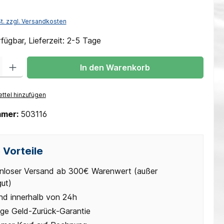
St. zzgl. Versandkosten
fügbar, Lieferzeit: 2-5 Tage
 Gib den gewünschten Wert ein oder benutze die Schaltflächen um die Anzah
In den Warenkorb
ttel hinzufügen
mmer:
503116
 Vorteile
nloser Versand ab 300€ Warenwert (außer
gut)
nd innerhalb von 24h
ge Geld-Zurück-Garantie