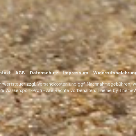
ntakt
AGB
Datenschutz
Impressum
Widerrufsbelehrun
ehrwertsteuer zzgl.
Versandkosten
und ggf. Nachnahmegebühren, w
26 Wassersport-Profi - Alle Rechte vorbehalten. Theme by
ThemeW