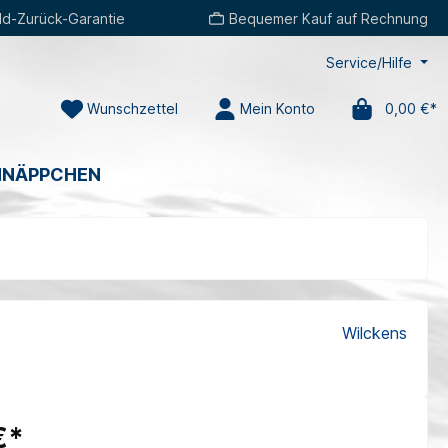
d-Zurück-Garantie
Bequemer Kauf auf Rechnung
Service/Hilfe
Wunschzettel
Mein Konto
0,00 €*
HNÄPPCHEN
Wilckens
€*