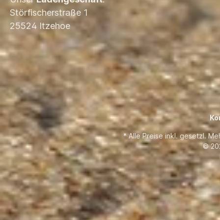
Störfischerstraße 1
25524 Itzehoe
Ko
* Alle Preise inkl. gesetzl. M
© 20