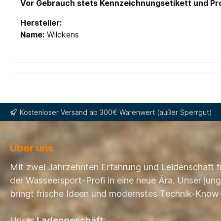
Vor Gebrauch stets Kennzeichnungsetikett und Pr
Hersteller:
Name:
Wilckens
Kostenloser Versand ab 300€ Warenwert (außer Sperrgut)
Über uns
Mit zwei Jahrzehnten Erfahrung und Leidenschaft f
der Wasseersport-Profi in eine neue Ära. Unser ju
bringt frische Ideen und modernstes Technik-Know
Unser
Ladengeschäft
: