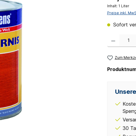
Inhalt:
1 Liter
Preise inkl. Mw
Sofort ver
Produkt Anzahl:
Zum Merkze
Produktnu
Unsere
Koste
Sperr
Versa
30 Ta