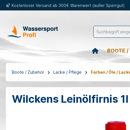
Kostenloser Versand ab 300€ Warenwert (außer Sperrgut)
springen
Zur Hauptnavigation springen
BOOTE /
Boote / Zubehör
Lacke / Pflege
Farben / Öle / Lack
Wilckens Leinölfirnis 1l
Bildergalerie überspringen